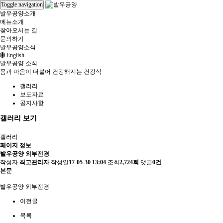
Toggle navigation
발우공양소개
메뉴소개
찾아오시는 길
문의하기
발우공양소식
English
발우공양 소식
몸과 마음이 더불어 건강해지는 건강식
갤러리
보도자료
공지사항
갤러리
보기
갤러리
페이지 정보
발우공양 외부전경
작성자
최고관리자
작성일
17-05-30 13:04
조회
2,724회
댓글
0건
본문
발우공양 외부전경
이전글
목록