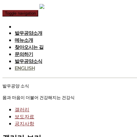
Toggle navigation
발우공양소개
메뉴소개
찾아오시는 길
문의하기
발우공양소식
ENGLISH
발우공양 소식
몸과 마음이 더불어 건강해지는 건강식
갤러리
보도자료
공지사항